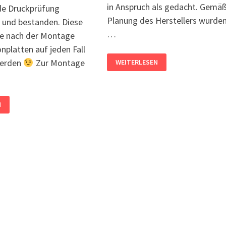
in Anspruch als gedacht. Gemäß
de Druckprüfung
Planung des Herstellers wurde
 und bestanden. Diese
…
te nach der Montage
nplatten auf jeden Fall
MONTAGE
werden
Zur Montage
WEITERLESEN
DER
KLIMADECKE
IM
OG
N
PLATTEN