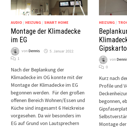
AUDIO
/
HEIZUNG
/
SMART HOME
HEIZUNG
/
TRO
Montage der Klimadecke
Beplanku
im EG
Klimadec
Gipskarto
von
Dennis
5. Januar 2022
1
von
Denni
0
Nach der Beplankung der
Klimadecke im OG konnte mit der
Kurz nach der
Montage der Klimadecke im EG
Profile und 
begonnen werden. Für den großen
Deckenheizun
offenen Bereich Wohnen/Essen und
begonnen, eb
Küche sind insgesamt 6 Heizkreise
Gipsfaserplat
vorgesehen. Da wir besonders im
Selbstverstä
EG auf Grund von Lautsprechern
Montage der 