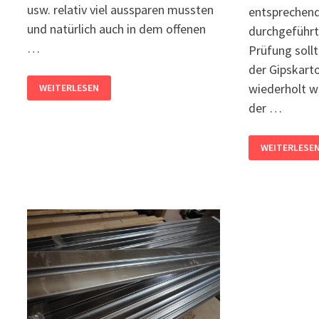
usw. relativ viel aussparen mussten
entsprechen
und natürlich auch in dem offenen
durchgeführt
…
Prüfung soll
der Gipskarto
MONTAGE
wiederholt 
WEITERLESEN
DER
KLIMADECKE
der …
IM
EG
BEPLANKUNG
WEITERLESE
DER
KLIMADECKE
IM
OG
MIT
GIPSKARTON