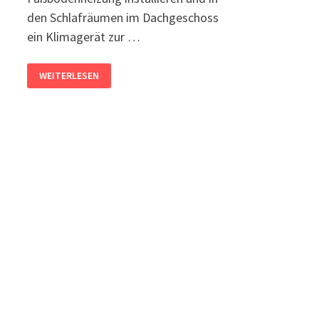
den Schlafräumen im Dachgeschoss
ein Klimagerät zur …
KLIMATOP
WEITERLESEN
KLIMADECKE
–
ALLES
GUTE
KOMMT
VON
OBEN…