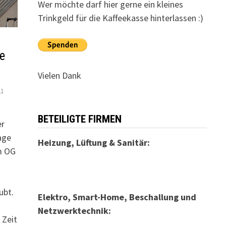
Wer möchte darf hier gerne ein kleines
Trinkgeld für die Kaffeekasse hinterlassen :)
e
Vielen Dank
21
BETEILIGTE FIRMEN
er
age
Heizung, Lüftung & Sanitär:
im OG
ubt.
Elektro, Smart-Home, Beschallung und
Netzwerktechnik:
 Zeit