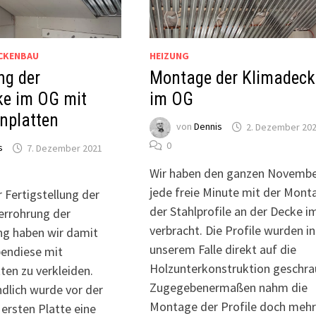
CKENBAU
HEIZUNG
ng der
Montage der Klimadeck
ke im OG mit
im OG
nplatten
von
Dennis
2. Dezember 20
0
s
7. Dezember 2021
Wir haben den ganzen Novemb
jede freie Minute mit der Mont
 Fertigstellung der
der Stahlprofile an der Decke 
Verrohrung der
verbracht. Die Profile wurden in
g haben wir damit
unserem Falle direkt auf die
endiese mit
Holzunterkonstruktion geschra
ten zu verkleiden.
Zugegebenermaßen nahm die
ndlich wurde vor der
Montage der Profile doch mehr
ersten Platte eine